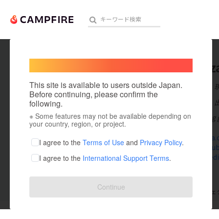
Welcome,
International users
hitclub
人気のプロジェクト
注目のリ
This site is available to users outside Japan.
在住国：日本
Before continuing, please confirm the
出身国：日本
following.
※ Some features may not be available depending on
Hitclub là cổng 
アート・写真
your country, region, or project.
hit-club.za
テクノロジー・ガジェット
I agree to the
Terms of Use
and
Privacy Policy
.
www.youtub
www.linkedi
I agree to the
International Support Terms
.
映像・映画
ビジネス・起業
Continue
支援した
プロジェクト
0
投稿した
プロジェ
まちづくり・地域活性化