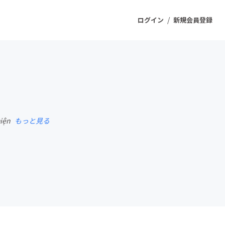
/
ログイン
新規会員登録
ジェクト
もうすぐ公開されます
hiện
もっと見る
プロダクト
ファッション
スポーツ
ケア
ソーシャルグッド