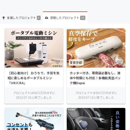
支援した
プロジェクト
投稿した
プロジェクト
0
15
東京都
【初心者向け】 おうちで、手芸を気
カッター付き、専用袋必要なし、液
軽に楽しめるポータブルミシン
体や粉類にも対応！多機能真空パッ
「UKICRA」
ク機Dapai
プロジェクトはSUCCESSせずに
プロジェクトはSUCCESSせずに
2022-07-31に終了しました
2022-07-15に終了しました