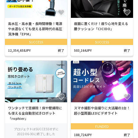
高水圧・高水量・長時間稼働！電源
座面に置くだけ！座り心地を変える
や水道なくても使える新時代の高圧
腰クッション「CICIDO」
洗浄機「EPM」
SUCCESS
SUCCESS
12,354,658JPY
終了
503,164JPY
終了
ワンタッチで窓掃除！床や壁掃除に
スマホ撮影や自撮りに大活躍の1台！
も使える全自動窓拭きロボット
超小型両面LEDビデオライト
「rophier」
FUNDED
プロジェクトはSUCCESSせずに
2022-06-30に終了しました
188,724JPY
終了