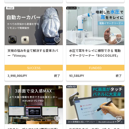
天候の悩みを全て解決する愛車カバ
水圧で耳をキレイに掃除できる 電動
ー「Vinoya」
イヤークリーナー「BOCOOLIFE」
SUCCESS
FUNDED
3,998,000JPY
終了
93,588JPY
終了