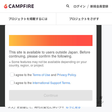
/
ログイン
新規会員登録
プロジェクトを掲載するには
プロジェクトをさがす
Welcome,
International users
This site is available to users outside Japan. Before
continuing, please confirm the following.
香港揚名（ホンコン・ヤンミン）
※ Some features may not be available depending on your
country, region, or project.
プロジェクトオーナー
I agree to the
Terms of Use
and
Privacy Policy
.
これまでに15件のプロジェクトを投稿しています
I agree to the
International Support Terms
.
在住国：香港
出身国：香港
Continue
HongKong Yangming（ホンコン・ヤンミン）は新製品のデザイン、販
売、運営事業をしております。「最高利便性、快適生活、スマートビジ
ネス」を目指して、時代の変化に伴いライ
もっと見る