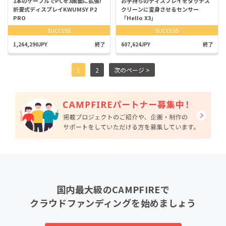
1本のケーブルでPCを3画面に拡張!
お手持ちのディスプレイをタッチス
折畳式ディスプレイKWUMSY P2
クリーンに変身させるセンサー
PRO
「Hello X3」
SUCCESS
SUCCESS
1,264,290JPY
終了
607,624JPY
終了
1
2
次のページ >
国内最大級のCAMPFIREで
クラウドファンディングを始めましょう