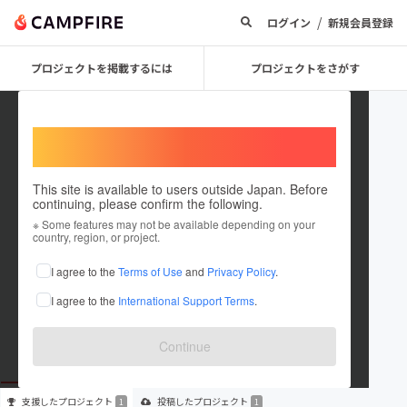
/
ログイン
新規会員登録
プロジェクトを掲載するには
プロジェクトをさがす
Welcome,
International users
This site is available to users outside Japan. Before
continuing, please confirm the following.
hm1223
※ Some features may not be available depending on your
country, region, or project.
プロジェクトオーナー
I agree to the
Terms of Use
and
Privacy Policy
.
これまでに1回支援して1件のプロジェクトを投稿しています
I agree to the
International Support Terms
.
在住国：未設定
出身国：未設定
Continue
支援した
プロジェクト
投稿した
プロジェクト
1
1