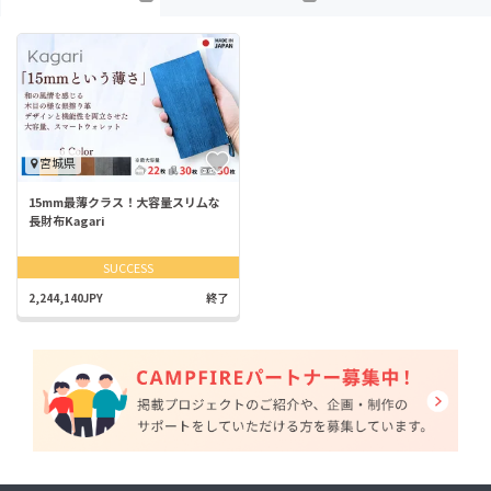
宮城県
15mm最薄クラス！大容量スリ厶な
長財布Kagari
SUCCESS
2,244,140JPY
終了