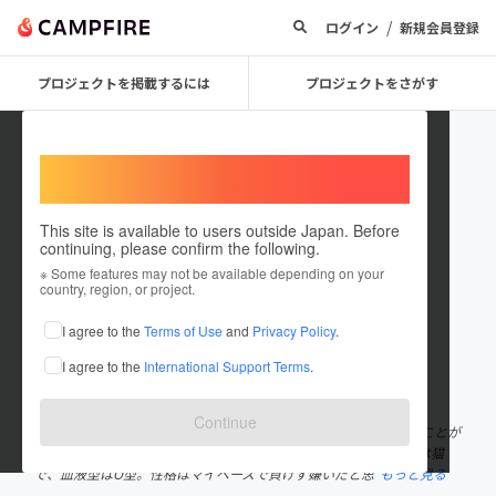
/
ログイン
新規会員登録
プロジェクトを掲載するには
プロジェクトをさがす
Welcome,
International users
This site is available to users outside Japan. Before
continuing, please confirm the following.
hnhn_30
※ Some features may not be available depending on your
country, region, or project.
プロジェクトオーナー
I agree to the
Terms of Use
and
Privacy Policy
.
これまでに2回支援して1件のプロジェクトを投稿しています
I agree to the
International Support Terms
.
在住国：日本
現在地：大分県
出身国：日本
出身地：大分県
Continue
こんにちは！阿部はなと申します。 私は旅とカメラと人と出会うことが
大好きで、現在は休学をして日本中を旅しています。好きな動物は猫
で、血液型はO型。性格はマイペースで負けず嫌いだと思
もっと見る