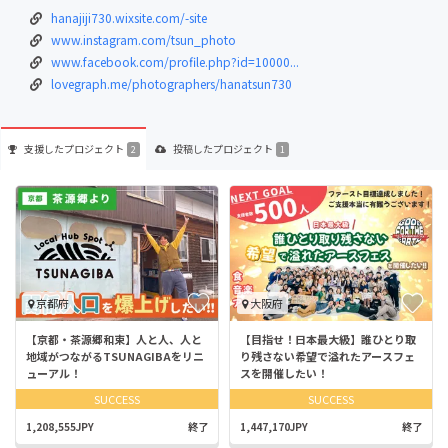
hanajiji730.wixsite.com/-site
www.instagram.com/tsun_photo
www.facebook.com/profile.php?id=10000...
lovegraph.me/photographers/hanatsun730
支援した
プロジェクト
投稿した
プロジェクト
2
1
京都府
大阪府
【京都・茶源郷和束】人と人、人と
【目指せ！日本最大級】誰ひとり取
地域がつながるTSUNAGIBAをリニ
り残さない希望で溢れたアースフェ
ューアル！
スを開催したい！
SUCCESS
SUCCESS
1,208,555JPY
終了
1,447,170JPY
終了