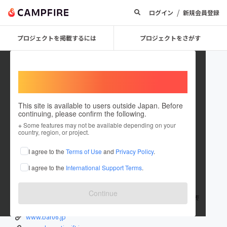
/
ログイン
新規会員登録
プロジェクトを掲載するには
プロジェクトをさがす
Welcome,
International users
This site is available to users outside Japan. Before
continuing, please confirm the following.
honmamonBar2021
※ Some features may not be available depending on your
country, region, or project.
プロジェクトオーナー
I agree to the
Terms of Use
and
Privacy Policy
.
これまでに1件のプロジェクトを投稿しています
I agree to the
International Support Terms
.
在住国：日本
現在地：大阪府
出身国：日本
出身地：大阪府
Continue
ほんまもんバル実行委員会 実行委員長 ドラマティックギフト代表
www.bar06.jp