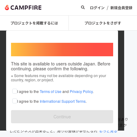
/
ログイン
新規会員登録
プロジェクトを掲載するには
プロジェクトをさがす
Welcome,
International users
This site is available to users outside Japan. Before
continuing, please confirm the following.
hono555
※ Some features may not be available depending on your
country, region, or project.
プロジェクトオーナー
I agree to the
Terms of Use
and
Privacy Policy
.
これまでに1件のプロジェクトを投稿しています
I agree to the
International Support Terms
.
在住国：日本
現在地：愛知県
出身国：日本
出身地：愛知県
Continue
一人で子育てをして11年目の母子家庭ママです。 子育ては山あり谷あり
でしたが、ようやくトンネルが抜けられそうです。今までの経験を生か
したビジネスが出来ること、周りの皆様が幸せになれ
もっと見る