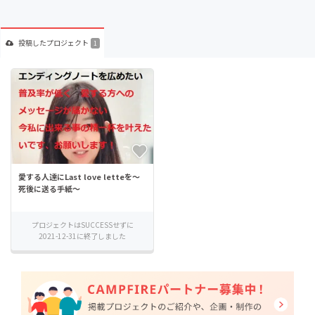
投稿した
プロジェクト
1
愛する人達にLast love letteを～
死後に送る手紙～
プロジェクトはSUCCESSせずに
2021-12-31に終了しました