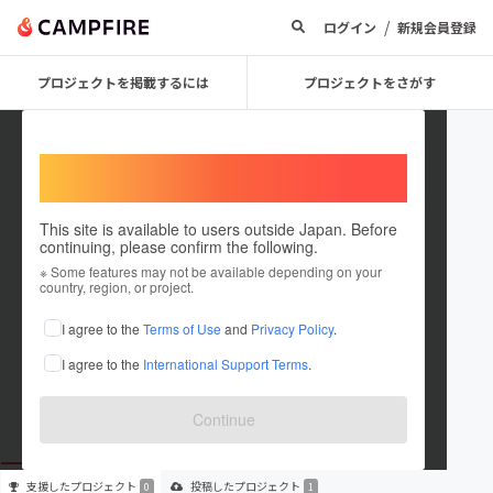
/
ログイン
新規会員登録
プロジェクトを掲載するには
プロジェクトをさがす
Welcome,
International users
This site is available to users outside Japan. Before
continuing, please confirm the following.
hoostgym
※ Some features may not be available depending on your
country, region, or project.
プロジェクトオーナー
I agree to the
Terms of Use
and
Privacy Policy
.
これまでに1件のプロジェクトを投稿しています
I agree to the
International Support Terms
.
在住国：未設定
出身国：未設定
Continue
支援した
プロジェクト
投稿した
プロジェクト
0
1