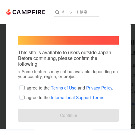
Welcome,
International users
hoshits
人気のプロジェクト
注目のリ
This site is available to users outside Japan.
これまでに1
Before continuing, please confirm the
following.
在住国：日本
※ Some features may not be available depending on
アート・写真
出身国：日本
your country, region, or project.
星つむぎの村は
テクノロジー・ガジェット
I agree to the
Terms of Use
and
Privacy Policy
.
ークショップな
I agree to the
International Support Terms
.
映像・映画
hoshitsumu
ビジネス・起業
Continue
まちづくり・地域活性化
支援した
プロジェクト
1
投稿した
プロジェ