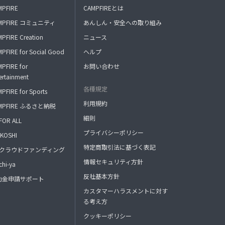
MPFIRE
CAMPFIREとは
MPFIRE コミュニティ
あんしん・安全への取り組み
PFIRE Creation
ニュース
PFIRE for Social Good
ヘルプ
PFIRE for
お問い合わせ
ertainment
各種規定
PFIRE for Sports
利用規約
MPFIRE ふるさと納税
細則
FOR ALL
プライバシーポリシー
KOSHI
特定商取引法に基づく表記
FAクラウドファンディング
情報セキュリティ方針
hi-ya
反社基本方針
助金申請サポート
カスタマーハラスメントに対す
る考え方
クッキーポリシー