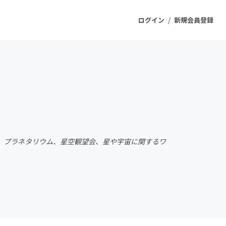
/
ログイン
新規会員登録
ジェクト
もうすぐ公開されます
プロダクト
、プラネタリウム、星空観望会、星や宇宙に関するワ
ファッション
スポーツ
ケア
ソーシャルグッド