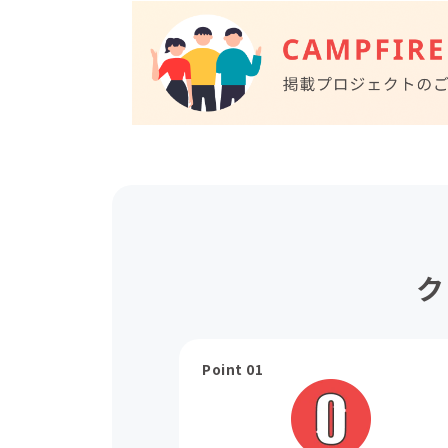
ク
Point 01