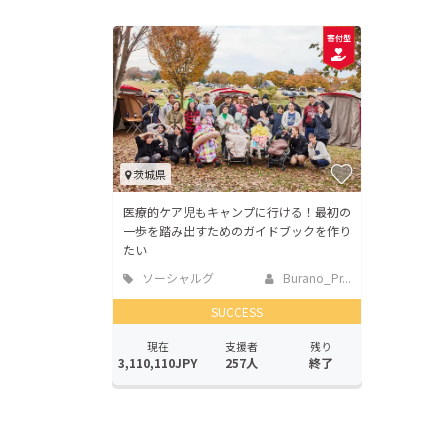
茨城県
医療的ケア児もキャンプに行ける！最初の
一歩を踏み出すためのガイドブックを作り
たい
ソーシャルグ
Burano_Pr...
ッド
SUCCESS
現在
支援者
残り
3,110,110JPY
257人
終了