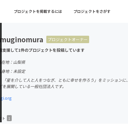
プロジェクトを掲載するには
プロジェクトをさがす
umuginomura
プロジェクトオーナー
ターン
注目の新着プロジェクト
募集終了が近いプロ
回支援して1件のプロジェクトを投稿しています
現在地：山梨県
音楽
舞台・パフォーマンス
出身地：未設定
、「星を介して人と人をつなぎ、ともに幸せを作ろう」をミッションに
ゲーム・サービス開発
フード・飲食店
どを展開している一般社団法人です。
書籍・雑誌出版
アニメ・漫画
gi.org
チャレンジ
ビューティー・ヘルス
クト
1