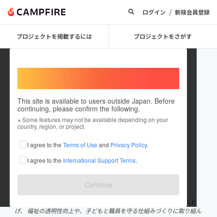
/
ログイン
新規会員登録
プロジェクトを掲載するには
プロジェクトをさがす
Welcome,
International users
This site is available to users outside Japan. Before
continuing, please confirm the following.
一般社団法人全国放課後等デイサ
※ Some features may not be available depending on your
country, region, or project.
ービス監視機構
I agree to the
Terms of Use
and
Privacy Policy
.
プロジェクトオーナー
I agree to the
International Support Terms
.
これまでに1件のプロジェクトを投稿しています
在住国：日本
現在地：千葉県
Continue
出身国：日本
出身地：東京都
現在は「全国放課後等デイサービス監視機構（J-FORCE）」を立ち上
げ、 福祉の透明性向上や、子どもと職員を守る仕組みづくりに取り組ん