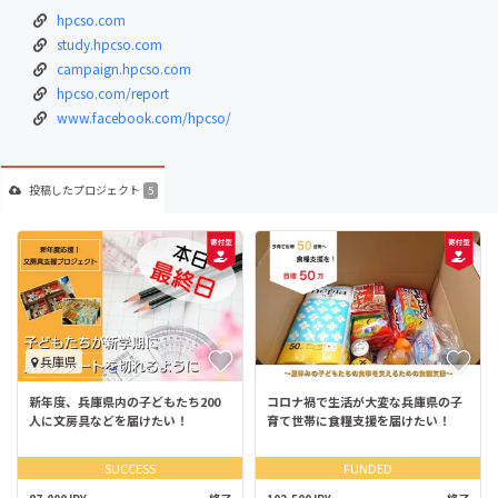
hpcso.com
study.hpcso.com
campaign.hpcso.com
hpcso.com/report
www.facebook.com/hpcso/
投稿した
プロジェクト
5
兵庫県
新年度、兵庫県内の子どもたち200
コロナ禍で生活が大変な兵庫県の子
人に文房具などを届けたい！
育て世帯に食糧支援を届けたい！
SUCCESS
FUNDED