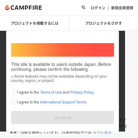
/
ログイン
新規会員登録
プロジェクトを掲載するには
プロジェクトをさがす
Welcome,
International users
This site is available to users outside Japan. Before
continuing, please confirm the following.
hpcso
※ Some features may not be available depending on your
country, region, or project.
プロジェクトオーナー
I agree to the
Terms of Use
and
Privacy Policy
.
これまでに5件のプロジェクトを投稿しています
I agree to the
International Support Terms
.
在住国：日本
現在地：兵庫県
出身国：日本
出身地：兵庫県
Continue
初めまして！ 認定NPO法人兵庫子ども支援団体です。 私たちは「子ど
もが笑って過ごせる地域の形成」をミッションに掲げ、子どもに関する
事業・活動を展開しています。 兵庫県明石市や加
もっと見る