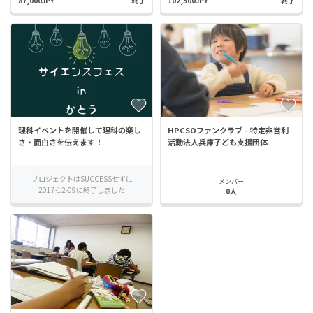
87,000JPY
終了
102,500JPY
終了
理科イベントを開催して理科の楽し
HPCSOファンクラブ - 特定非営利
さ・面白さを伝えます！
活動法人兵庫子ども支援団体
プロジェクトはSUCCESSせずに
メンバー
2017-12-09に終了しました
0人