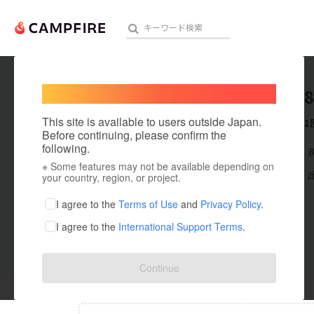
Welcome,
International users
hshsfs4
人気のプロジェクト
注目のリ
This site is available to users outside Japan.
これまでに1
Before continuing, please confirm the
following.
在住国：日本
※ Some features may not be available depending on
アート・写真
出身国：日本
your country, region, or project.
テクノロジー・ガジェット
I agree to the
Terms of Use
and
Privacy Policy
.
I agree to the
International Support Terms
.
映像・映画
ビジネス・起業
投稿した
プロジェクト
0
Continue
まちづくり・地域活性化