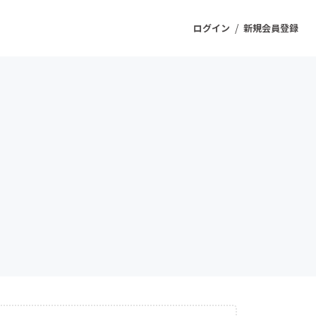
/
ログイン
新規会員登録
ジェクト
もうすぐ公開されます
プロダクト
ファッション
スポーツ
ケア
ソーシャルグッド