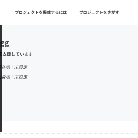
プロジェクトを掲載するには
プロジェクトをさがす
8gg
ターン
注目の新着プロジェクト
募集終了が近いプロ
回支援しています
現在地：未設定
音楽
舞台・パフォーマンス
出身地：未設定
ゲーム・サービス開発
フード・飲食店
書籍・雑誌出版
アニメ・漫画
チャレンジ
ビューティー・ヘルス