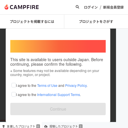
/
ログイン
新規会員登録
プロジェクトを掲載するには
プロジェクトをさがす
Welcome,
International users
This site is available to users outside Japan. Before
continuing, please confirm the following.
huku5081
※ Some features may not be available depending on your
country, region, or project.
プロジェクトオーナー
I agree to the
Terms of Use
and
Privacy Policy
.
これまでに1件のプロジェクトを投稿しています
I agree to the
International Support Terms
.
在住国：未設定
出身国：未設定
Continue
支援した
プロジェクト
投稿した
プロジェクト
0
1