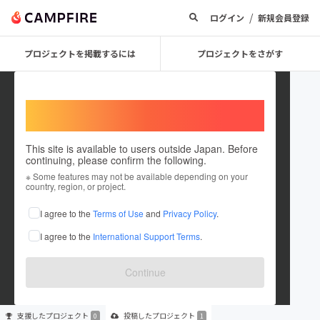
/
ログイン
新規会員登録
プロジェクトを掲載するには
プロジェクトをさがす
Welcome,
International users
This site is available to users outside Japan. Before
continuing, please confirm the following.
ic200907
※ Some features may not be available depending on your
country, region, or project.
プロジェクトオーナー
I agree to the
Terms of Use
and
Privacy Policy
.
これまでに1件のプロジェクトを投稿しています
I agree to the
International Support Terms
.
在住国：未設定
出身国：未設定
Continue
支援した
プロジェクト
投稿した
プロジェクト
0
1