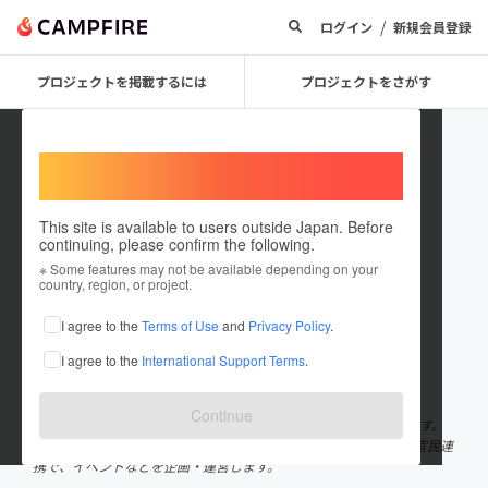
/
ログイン
新規会員登録
プロジェクトを掲載するには
プロジェクトをさがす
Welcome,
International users
This site is available to users outside Japan. Before
continuing, please confirm the following.
いちかわOWALIVE
※ Some features may not be available depending on your
country, region, or project.
プロジェクトオーナー
I agree to the
Terms of Use
and
Privacy Policy
.
これまでに2件のプロジェクトを投稿しています
I agree to the
International Support Terms
.
在住国：日本
現在地：兵庫県
出身国：日本
出身地：兵庫県
Continue
こんにちは。 兵庫県市川町の「いちかわOWALIVE実行委員会」です。
（事務局：市川町地域振興課内） 笑いの力で町おこしをすべく、官民連
携で、イベントなどを企画・運営します。