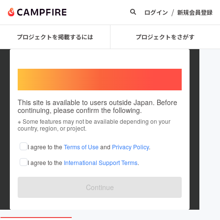
/
ログイン
新規会員登録
プロジェクトを掲載するには
プロジェクトをさがす
Welcome,
International users
This site is available to users outside Japan. Before
continuing, please confirm the following.
ichinuke
※ Some features may not be available depending on your
country, region, or project.
プロジェクトオーナー
I agree to the
Terms of Use
and
Privacy Policy
.
これまでに4件のプロジェクトを投稿しています
I agree to the
International Support Terms
.
在住国：日本
現在地：東京都
出身国：未設定
Continue
1nuke.jimdo.com/