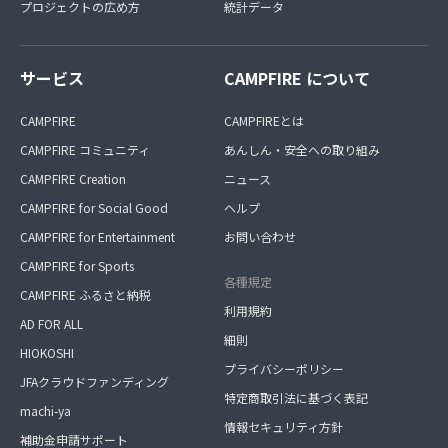
プロジェクトの広め方
統計データ
サービス
CAMPFIRE について
CAMPFIRE
CAMPFIREとは
CAMPFIRE コミュニティ
あんしん・安全への取り組み
CAMPFIRE Creation
ニュース
CAMPFIRE for Social Good
ヘルプ
CAMPFIRE for Entertainment
お問い合わせ
CAMPFIRE for Sports
各種規定
CAMPFIRE ふるさと納税
利用規約
AD FOR ALL
細則
HIOKOSHI
プライバシーポリシー
JFAクラウドファンディング
特定商取引法に基づく表記
machi-ya
情報セキュリティ方針
補助金申請サポート