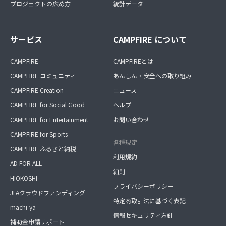
プロジェクトの広め方
統計データ
サービス
CAMPFIRE について
CAMPFIRE
CAMPFIREとは
CAMPFIRE コミュニティ
あんしん・安全への取り組み
CAMPFIRE Creation
ニュース
CAMPFIRE for Social Good
ヘルプ
CAMPFIRE for Entertainment
お問い合わせ
CAMPFIRE for Sports
各種規定
CAMPFIRE ふるさと納税
利用規約
AD FOR ALL
細則
HIOKOSHI
プライバシーポリシー
JFAクラウドファンディング
特定商取引法に基づく表記
machi-ya
情報セキュリティ方針
補助金申請サポート