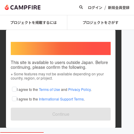
/
ログイン
新規会員登録
プロジェクトを掲載するには
プロジェクトをさがす
Welcome,
International users
This site is available to users outside Japan. Before
continuing, please confirm the following.
ihsoyika
※ Some features may not be available depending on your
country, region, or project.
プロジェクトオーナー
I agree to the
Terms of Use
and
Privacy Policy
.
これまでに1件のプロジェクトを投稿しています
I agree to the
International Support Terms
.
在住国：日本
現在地：鹿児島県
出身国：日本
出身地：鹿児島県
Continue
aiprogramspace.wixsite.com/my-site