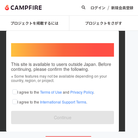
/
ログイン
新規会員登録
プロジェクトを掲載するには
プロジェクトをさがす
Welcome,
International users
This site is available to users outside Japan. Before
continuing, please confirm the following.
ima2021
※ Some features may not be available depending on your
country, region, or project.
プロジェクトオーナー
I agree to the
Terms of Use
and
Privacy Policy
.
これまでに2件のプロジェクトを投稿しています
I agree to the
International Support Terms
.
在住国：日本
現在地：山形県
出身国：日本
出身地：北海道
Continue
ima2021.com