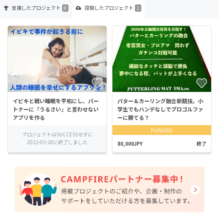
支援した
プロジェクト
投稿した
プロジェクト
0
2
イビキと戦い睡眠を平和にし、パー
パター＆カーリング融合新競技。小
トナーに「うるさい」と言わせない
学生でもハンデなしでプロゴルファ
アプリを作る
ーに勝てる？
FUNDED
プロジェクトはSUCCESSせずに
2022-03-20に終了しました
80,000JPY
終了