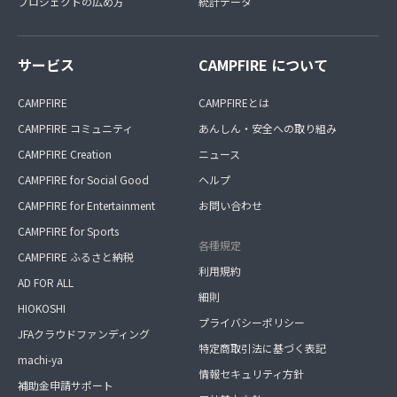
プロジェクトの広め方
統計データ
サービス
CAMPFIRE について
CAMPFIRE
CAMPFIREとは
CAMPFIRE コミュニティ
あんしん・安全への取り組み
CAMPFIRE Creation
ニュース
CAMPFIRE for Social Good
ヘルプ
CAMPFIRE for Entertainment
お問い合わせ
CAMPFIRE for Sports
各種規定
CAMPFIRE ふるさと納税
利用規約
AD FOR ALL
細則
HIOKOSHI
プライバシーポリシー
JFAクラウドファンディング
特定商取引法に基づく表記
machi-ya
情報セキュリティ方針
補助金申請サポート