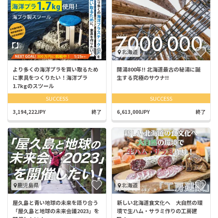
北海道
より多くの海洋プラを買い取るため
開湯800年!! 北海道最古の秘湯に誕
に家具をつくりたい！海洋プラ
生する究極のサウナ!!
1.7kgのスツール
SUCCESS
SUCCESS
3,194,222JPY
終了
6,613,000JPY
終了
鹿児島県
北海道
屋久島と青い地球の未来を語り合う
新しい北海道食文化へ 大自然の環
「屋久島と地球の未来会議2023」を
境で生ハム・サラミ作りの工房建