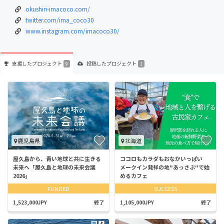
okushiri-imacoco.com/
twitter.com/ima_coco30
www.instagram.com/imacoco30/
支援した
プロジェクト
投稿した
プロジェクト
9
1
鹿児島県
北海道
屋久島から、青い地球と共に生きる
ココロもカラダもおなかいっぱい
未来へ「屋久島と地球の未来会議
メークイン発祥の地"あっさぶ"で始
2026」
めるカフェ
FUNDED
SUCCESS
1,523,000JPY
終了
1,105,000JPY
終了