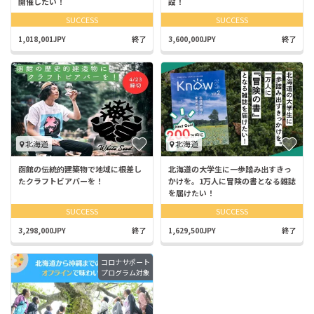
開催したい！
設！
SUCCESS
SUCCESS
1,018,001JPY
終了
3,600,000JPY
終了
北海道
北海道
函館の伝統的建築物で地域に根差し
北海道の大学生に一歩踏み出すきっ
たクラフトビアバーを！
かけを。1万人に冒険の書となる雑誌
を届けたい！
SUCCESS
SUCCESS
3,298,000JPY
終了
1,629,500JPY
終了
コロナサポート
プログラム対象