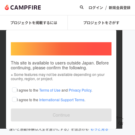
/
ログイン
新規会員登録
プロジェクトを掲載するには
プロジェクトをさがす
Welcome,
International users
This site is available to users outside Japan. Before
continuing, please confirm the following.
imacoco30
※ Some features may not be available depending on your
country, region, or project.
プロジェクトオーナー
I agree to the
Terms of Use
and
Privacy Policy
.
これまでに9回支援して1件のプロジェクトを投稿しています
I agree to the
International Support Terms
.
在住国：日本
現在地：北海道
出身国：日本
出身地：北海道
Continue
1988年札幌生まれ。サッカーに青春をかける。その後バックパッカー、
人力俥夫、高校教師を経て2018年1月に奥尻島に移住。同年4月に「出
逢いと感動体験は人生を豊かにする」を信念のも
もっと見る