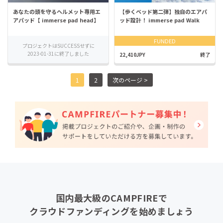
あなたの頭を守るヘルメット専⽤エ
【歩くベッド第二弾】独⾃のエアパ
アパッド【 immerse pad head】
ッド設計！ immerse pad Walk
FUNDED
プロジェクトはSUCCESSせずに
2023-01-31に終了しました
22,410JPY
終了
1
2
次のページ >
国内最大級のCAMPFIREで
クラウドファンディングを始めましょう