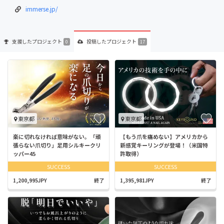
immerse.jp/
支援した
プロジェクト
投稿した
プロジェクト
0
17
東京都
東京都
楽に切れなければ意味がない。「頑
【もう爪を痛めない】アメリカから
張らない爪切り」足用シルキークリ
新感覚キーリングが登場！（米国特
ッパー45
許取得）
SUCCESS
SUCCESS
1,200,995JPY
終了
1,395,981JPY
終了