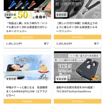
東京都
東京都
「先延ばし癖」はもう終わり！いつ
【新しい爪切り体験】お風呂上りの
でも柔らかく切れる新感覚爪切りシ
ように柔らかく切れる新感覚シルキ
ルキークリッパー
ークリッパー
SUCCESS
SUCCESS
1,451,111JPY
終了
3,292,615JPY
終了
東京都
東京都
呼吸がす～っと楽になる 気道確保
運転中のお尻の負担を80％軽減！
まくらAIRRAQPILLOW（エアラク
TECSEATSoftairSeatDrive
ピロー）
FUNDED
SUCCESS