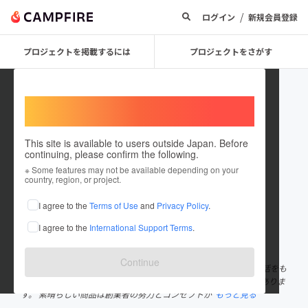
/
ログイン
新規会員登録
プロジェクトを掲載するには
プロジェクトをさがす
Welcome,
International users
This site is available to users outside Japan. Before
continuing, please confirm the following.
immersejp
※ Some features may not be available depending on your
country, region, or project.
プロジェクトオーナー
I agree to the
Terms of Use
and
Privacy Policy
.
これまでに17件のプロジェクトを投稿しています
I agree to the
International Support Terms
.
在住国：日本
現在地：東京都
出身国：日本
出身地：未設定
Continue
充実したライフスタイルのために 信頼できる商品はより豊かな生活をも
たらす。 世界の隅々には様々な素晴らしい商品やアイデアが沢山ありま
す。 素晴らしい商品は創業者の努力とコンセプトが
もっと見る