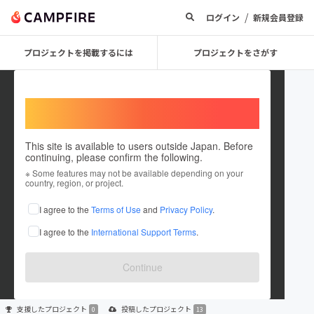
/
ログイン
新規会員登録
プロジェクトを掲載するには
プロジェクトをさがす
Welcome,
International users
This site is available to users outside Japan. Before
continuing, please confirm the following.
UNWHITE
※ Some features may not be available depending on your
country, region, or project.
プロジェクトオーナー
I agree to the
Terms of Use
and
Privacy Policy
.
これまでに13件のプロジェクトを投稿しています
I agree to the
International Support Terms
.
在住国：日本
現在地：未設定
出身国：日本
出身地：未設定
Continue
支援した
プロジェクト
投稿した
プロジェクト
0
13