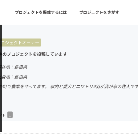
プロジェクトを掲載するには
プロジェクトをさがす
プロジェクトオーナー
ターン
注目の新着プロジェクト
募集終了が近いプロ
件のプロジェクトを投稿しています
現在地：島根県
音楽
舞台・パフォーマンス
出身地：島根県
島町で農業をやってます。 家内と愛犬とニワトリ9羽が我が家の住人で
ゲーム・サービス開発
フード・飲食店
書籍・雑誌出版
アニメ・漫画
チャレンジ
ビューティー・ヘルス
クト
1