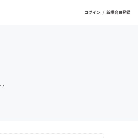
/
ログイン
新規会員登録
ジェクト
もうすぐ公開されます
プロダクト
す！
ファッション
スポーツ
ケア
ソーシャルグッド