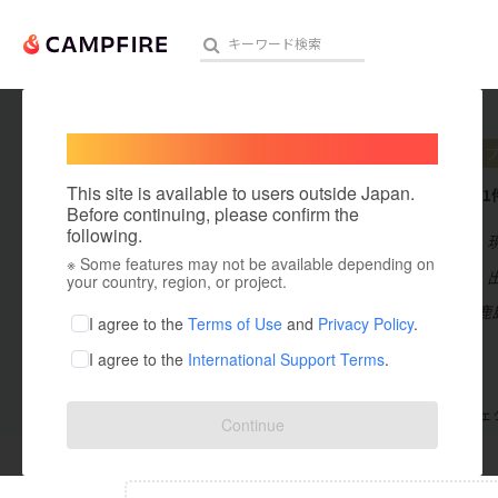
Welcome,
International users
inohat
人気のプロジェクト
注目のリ
This site is available to users outside Japan.
これまでに1
Before continuing, please confirm the
following.
在住国：日本
※ Some features may not be available depending on
アート・写真
出身国：日本
your country, region, or project.
島根県松江市鹿
テクノロジー・ガジェット
I agree to the
Terms of Use
and
Privacy Policy
.
I agree to the
International Support Terms
.
映像・映画
ビジネス・起業
支援した
プロジェクト
0
投稿した
プロジェ
Continue
まちづくり・地域活性化