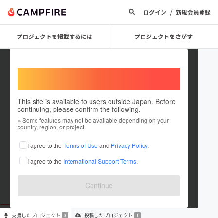
/
ログイン
新規会員登録
プロジェクトを掲載するには
プロジェクトをさがす
Welcome,
International users
This site is available to users outside Japan. Before
continuing, please confirm the following.
inoue akira
※ Some features may not be available depending on your
country, region, or project.
プロジェクトオーナー
I agree to the
Terms of Use
and
Privacy Policy
.
これまでに1件のプロジェクトを投稿しています
I agree to the
International Support Terms
.
在住国：日本
現在地：岡山県
出身国：日本
出身地：岡山県
Continue
支援した
プロジェクト
投稿した
プロジェクト
0
1