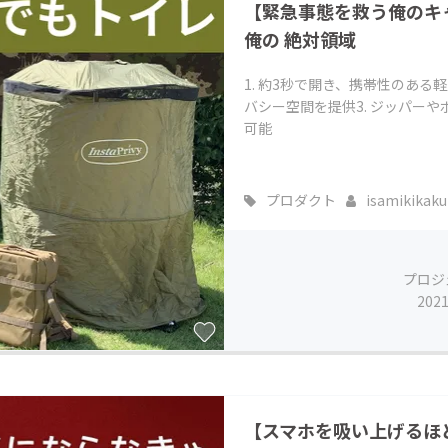
【緊急事態を救う俺のキ
俺の 絶対領域
1. 約3秒で開き、携帯性のある
バシー空間を提供3. ジッパー
可能
プロダクト
isamikikaku
プロジ
202
【スマホを吸い上げるほ