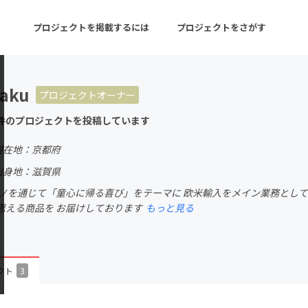
プロジェクトを掲載するには
プロジェクトをさがす
kaku
プロジェクトオーナー
ターン
注目の新着プロジェクト
募集終了が近いプロ
件のプロジェクトを投稿しています
現在地：京都府
音楽
舞台・パフォーマンス
出身地：滋賀県
、モノを通じて「童心に帰る喜び」をテーマに 欧米輸入をメイン業務とし
ゲーム・サービス開発
フード・飲食店
思える商品を お届けしております
もっと見る
書籍・雑誌出版
アニメ・漫画
チャレンジ
ビューティー・ヘルス
クト
3