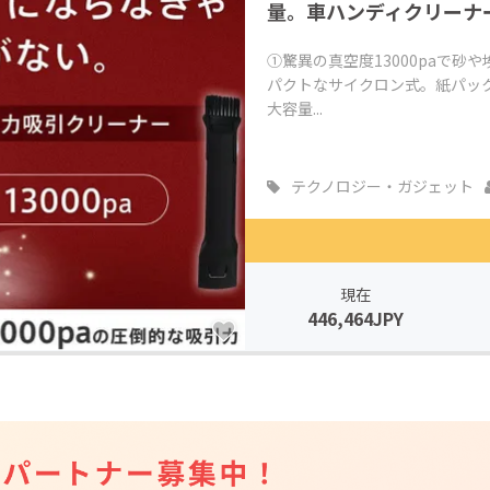
量。車ハンディクリーナ
①驚異の真空度13000paで
パクトなサイクロン式。紙パッ
大容量...
テクノロジー・ガジェット
現在
446,464JPY