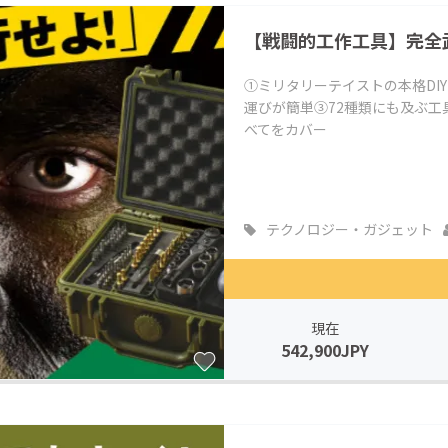
CAMPFIRE for Social Good
CAMPFIRE Creation
【戦闘的工作工具】完全武
CAMPFIREふるさと納税
machi-ya
コミュニティ
①ミリタリーテイストの本格DI
運びが簡単③72種類にも及ぶ
べてをカバー
テクノロジー・ガジェット
現在
542,900JPY