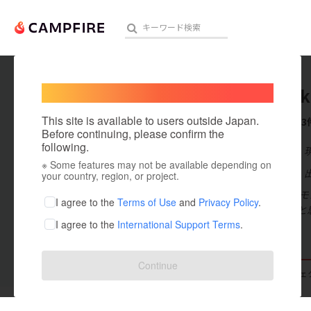
Welcome,
International users
isamiki
人気のプロジェクト
注目のリ
This site is available to users outside Japan.
これまでに3
Before continuing, please confirm the
following.
在住国：日本
※ Some features may not be available depending on
アート・写真
出身国：日本
your country, region, or project.
2015年より
テクノロジー・ガジェット
I agree to the
Terms of Use
and
Privacy Policy
.
ったらいいなと
I agree to the
International Support Terms
.
映像・映画
ビジネス・起業
Continue
支援した
プロジェクト
0
投稿した
プロジェ
まちづくり・地域活性化