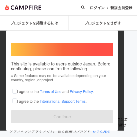
/
ログイン
新規会員登録
プロジェクトを掲載するには
プロジェクトをさがす
Welcome,
International users
This site is available to users outside Japan. Before
continuing, please confirm the following.
itokoki
※ Some features may not be available depending on your
country, region, or project.
プロジェクトオーナー
I agree to the
Terms of Use
and
Privacy Policy
.
これまでに1件のプロジェクトを投稿しています
I agree to the
International Support Terms
.
在住国：日本
現在地：長野県
出身国：日本
出身地：長野県
Continue
立ち止まっている人に一歩前に踏み出すきっかけを提供したい。 クリエ
イティビティ全開で世の負を変えていきたいと思っています。 現業種は
グラフィックデザインです。 私と直接コンタクト
もっと見る