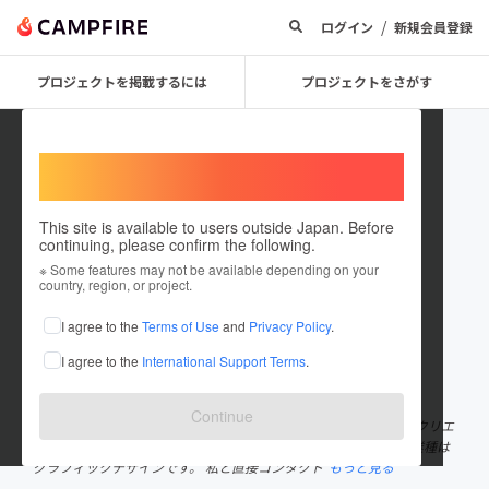
/
ログイン
新規会員登録
プロジェクトを掲載するには
プロジェクトをさがす
Welcome,
International users
This site is available to users outside Japan. Before
continuing, please confirm the following.
itokoki
※ Some features may not be available depending on your
country, region, or project.
プロジェクトオーナー
I agree to the
Terms of Use
and
Privacy Policy
.
これまでに1件のプロジェクトを投稿しています
I agree to the
International Support Terms
.
在住国：日本
現在地：長野県
出身国：日本
出身地：長野県
Continue
立ち止まっている人に一歩前に踏み出すきっかけを提供したい。 クリエ
イティビティ全開で世の負を変えていきたいと思っています。 現業種は
グラフィックデザインです。 私と直接コンタクト
もっと見る