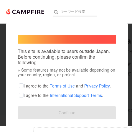
Welcome,
International users
itouyuta
人気のプロジェクト
注目のリ
This site is available to users outside Japan.
これまでに1
Before continuing, please confirm the
following.
在住国：未設定
※ Some features may not be available depending on
アート・写真
出身国：未設定
your country, region, or project.
テクノロジー・ガジェット
I agree to the
Terms of Use
and
Privacy Policy
.
I agree to the
International Support Terms
.
映像・映画
ビジネス・起業
支援した
プロジェクト
0
投稿した
プロジェ
Continue
まちづくり・地域活性化