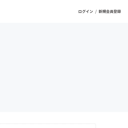
/
ログイン
新規会員登録
ジェクト
もうすぐ公開されます
プロダクト
ファッション
スポーツ
ケア
ソーシャルグッド