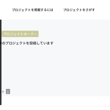
プロジェクトを掲載するには
プロジェクトをさがす
プロジェクトオーナー
ターン
注目の新着プロジェクト
募集終了が近いプロ
件のプロジェクトを投稿しています
音楽
舞台・パフォーマンス
ゲーム・サービス開発
フード・飲食店
書籍・雑誌出版
アニメ・漫画
チャレンジ
ビューティー・ヘルス
クト
1