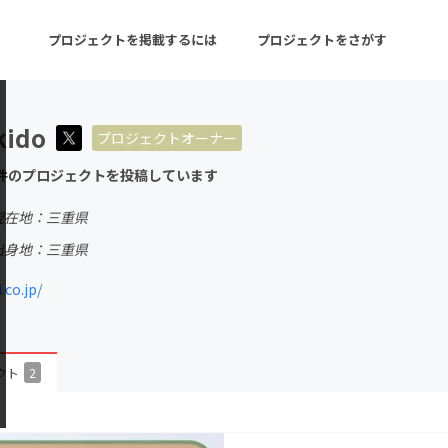
プロジェクトを掲載するには
プロジェクトをさがす
kido
プロジェクトオーナー
ターン
注目の新着プロジェクト
募集終了が近いプロ
件のプロジェクトを投稿しています
現在地：三重県
音楽
舞台・パフォーマンス
出身地：三重県
ゲーム・サービス開発
フード・飲食店
.co.jp/
書籍・雑誌出版
アニメ・漫画
チャレンジ
ビューティー・ヘルス
クト
2