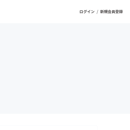
/
ログイン
新規会員登録
ジェクト
もうすぐ公開されます
プロダクト
ファッション
スポーツ
ケア
ソーシャルグッド