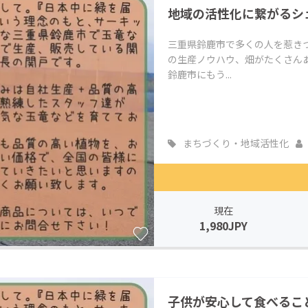
地域の活性化に繋がるシ
CAMPFIRE for Social Good
CAMPFIRE Creation
CAMPFIREふるさと納税
machi-ya
コミュニティ
三重県鈴鹿市で多くの人を惹き
の生産ノウハウ、畑がたくさん
鈴鹿市にもう...
まちづくり・地域活性化
現在
1,980JPY
子供が安心して食べるこ