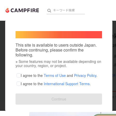
Welcome,
International users
itsukise
人気のプロジェクト
注目のリ
This site is available to users outside Japan.
これまでに2
Before continuing, please confirm the
following.
在住国：日本
※ Some features may not be available depending on
アート・写真
出身国：日本
your country, region, or project.
テクノロジー・ガジェット
sekidoengei
I agree to the
Terms of Use
and
Privacy Policy
.
I agree to the
International Support Terms
.
映像・映画
ビジネス・起業
支援した
プロジェクト
0
投稿した
プロジェ
Continue
まちづくり・地域活性化