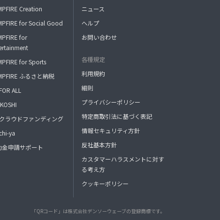
PFIRE Creation
ニュース
PFIRE for Social Good
ヘルプ
PFIRE for
お問い合わせ
ertainment
各種規定
PFIRE for Sports
利用規約
MPFIRE ふるさと納税
細則
FOR ALL
プライバシーポリシー
KOSHI
特定商取引法に基づく表記
FAクラウドファンディング
情報セキュリティ方針
hi-ya
反社基本方針
助金申請サポート
カスタマーハラスメントに対す
る考え方
クッキーポリシー
「QRコード」は株式会社デンソーウェーブの登録商標です。