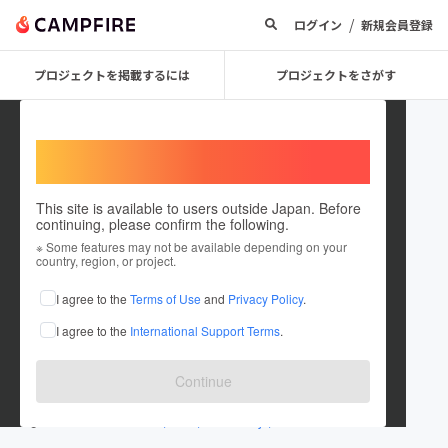
/
ログイン
新規会員登録
プロジェクトを掲載するには
プロジェクトをさがす
Welcome,
International users
This site is available to users outside Japan. Before
continuing, please confirm the following.
杉原 祐一
※ Some features may not be available depending on your
country, region, or project.
プロジェクトオーナー
I agree to the
Terms of Use
and
Privacy Policy
.
これまでに1件のプロジェクトを投稿しています
I agree to the
International Support Terms
.
在住国：日本
現在地：島根県
出身国：日本
出身地：島根県
Continue
www.instagram.com/iwami_esprit?igsh=M...
www.facebook.com/share/18z8Z1cVjz/?mi...