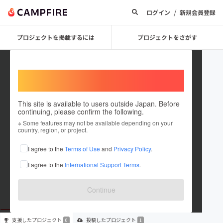
/
ログイン
新規会員登録
プロジェクトを掲載するには
プロジェクトをさがす
Welcome,
International users
This site is available to users outside Japan. Before
continuing, please confirm the following.
iwatacci
※ Some features may not be available depending on your
country, region, or project.
プロジェクトオーナー
I agree to the
Terms of Use
and
Privacy Policy
.
これまでに1件のプロジェクトを投稿しています
I agree to the
International Support Terms
.
在住国：未設定
出身国：未設定
Continue
支援した
プロジェクト
投稿した
プロジェクト
0
1