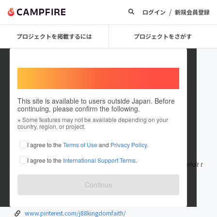
/
ログイン
新規会員登録
プロジェクトを掲載するには
プロジェクトをさがす
Welcome,
International users
This site is available to users outside Japan. Before
continuing, please confirm the following.
j88kingdomfaithdevelopers
※ Some features may not be available depending on your
country, region, or project.
在住国：ベトナム
I agree to the
Terms of Use
and
Privacy Policy
.
出身国：ベトナム
I agree to the
International Support Terms
.
J88 mang đến kho trò chơi đa dạng và tỷ lệ đổi thưởng hấp dẫn nhất t
hị trường. Tại https:/
もっと見る
Continue
www.kingdomfaithdevelopers.org
twitter.com/j88kingdomfaith
www.pinterest.com/j88kingdomfaith/