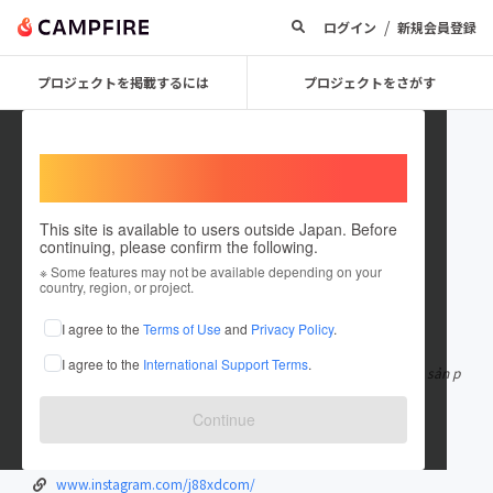
/
ログイン
新規会員登録
プロジェクトを掲載するには
プロジェクトをさがす
Welcome,
International users
This site is available to users outside Japan. Before
continuing, please confirm the following.
j88xdcom
※ Some features may not be available depending on your
country, region, or project.
在住国：日本
現在地：未設定
I agree to the
Terms of Use
and
Privacy Policy
.
出身国：日本
出身地：未設定
I agree to the
International Support Terms
.
J88 nổi tiếng là nhà cái uy tín nhất tại châu Á, địa chỉ sở hữu kho sản p
hẩm đa dạng có th
もっと見る
Continue
j88xd.com/
www.youtube.com/@j88xdcom
www.instagram.com/j88xdcom/