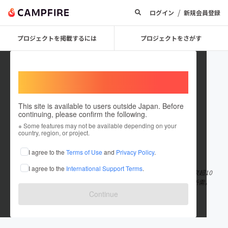
/
ログイン
新規会員登録
プロジェクトを掲載するには
プロジェクトをさがす
Welcome,
International users
This site is available to users outside Japan. Before
continuing, please confirm the following.
j9jiuyouhuivn
※ Some features may not be available depending on your
country, region, or project.
在住国：中国
I agree to the
Terms of Use
and
Privacy Policy
.
出身国：中国
I agree to the
International Support Terms
.
作为中国领先的在线博彩平台，J9九游会凭借十余年稳健运营，汇聚超10
个体育专区与百余真人娱乐场，囊括各类热门玩法，全面满足玩家所需。
依托强大技术与专业客服，J9不仅稳居国内市场，更
もっと見る
Continue
j9jiuyouhui.net/