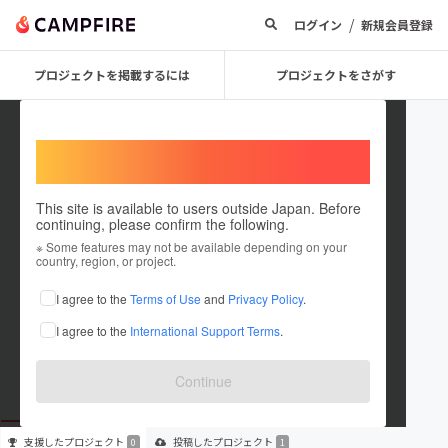
/
ログイン
新規会員登録
プロジェクトを掲載するには
プロジェクトをさがす
Welcome,
International users
This site is available to users outside Japan. Before
continuing, please confirm the following.
jc yutaka
※ Some features may not be available depending on your
country, region, or project.
プロジェクトオーナー
I agree to the
Terms of Use
and
Privacy Policy
.
これまでに1件のプロジェクトを投稿しています
I agree to the
International Support Terms
.
在住国：未設定
出身国：未設定
Continue
支援した
プロジェクト
投稿した
プロジェクト
0
1