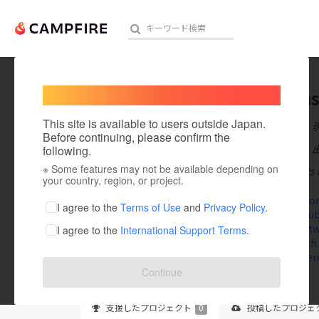
Welcome,
International users
jeetwins
人気のプロジェクト
注目のリ
This site is available to users outside Japan.
在住国：日本
Before continuing, please confirm the
出身国：日本
following.
※ Some features may not be available depending on
JeetWin Sports i
アート・写真
your country, region, or project.
jeetwinsport
テクノロジー・ガジェット
I agree to the
Terms of Use
and
Privacy Policy
.
www.youtub
x.com/jeetw
I agree to the
International Support Terms
.
映像・映画
www.twitch.
www.pintere
ビジネス・起業
Continue
まちづくり・地域活性化
支援した
プロジェクト
0
投稿した
プロジェ