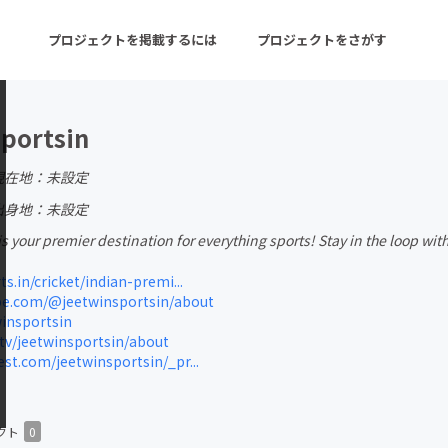
プロジェクトを掲載するには
プロジェクトをさがす
portsin
ターン
注目の新着プロジェクト
募集終了が近いプロ
現在地：未設定
出身地：未設定
s your premier destination for everything sports! Stay in the loop with 
音楽
舞台・パフォーマンス
s.in/cricket/indian-premi...
ゲーム・サービス開発
フード・飲食店
e.com/@jeetwinsportsin/about
insportsin
書籍・雑誌出版
アニメ・漫画
tv/jeetwinsportsin/about
st.com/jeetwinsportsin/_pr...
チャレンジ
ビューティー・ヘルス
クト
0