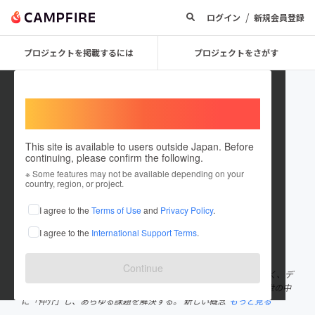
/
ログイン
新規会員登録
プロジェクトを掲載するには
プロジェクトをさがす
Welcome,
International users
This site is available to users outside Japan. Before
continuing, please confirm the following.
jinsei_jojo
※ Some features may not be available depending on your
country, region, or project.
プロジェクトオーナー
I agree to the
Terms of Use
and
Privacy Policy
.
これまでに1件のプロジェクトを投稿しています
I agree to the
International Support Terms
.
在住国：日本
現在地：香川県
出身国：日本
出身地：香川県
Continue
ブランディングやPRを起点としてデザインを「作る」だけではなく、デ
ザインと「繋げる」、デザインを「興す」ことでデザインの力を世の中
に「仲介」し、あらゆる課題を解決する。 新しい概念
もっと見る