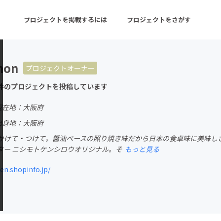
プロジェクトを掲載するには
プロジェクトをさがす
mon
プロジェクトオーナー
ターン
注目の新着プロジェクト
募集終了が近いプロ
件のプロジェクトを投稿しています
現在地：大阪府
音楽
舞台・パフォーマンス
出身地：大阪府
かけて・つけて。醤油ベースの照り焼き味だから日本の食卓味に美味し
ゲーム・サービス開発
フード・飲食店
ター ニシモトケンシロウオリジナル。そ
もっと見る
書籍・雑誌出版
アニメ・漫画
en.shopinfo.jp/
チャレンジ
ビューティー・ヘルス