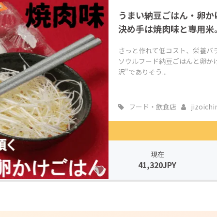
うまい納豆ごはん・卵か
決め手は焼肉味と専用米
さっと作れて低コスト、栄養バ
ソウルフード納豆ごはんと卵か
沢"でありそう...
フード・飲食店
jizoich
現在
41,320JPY