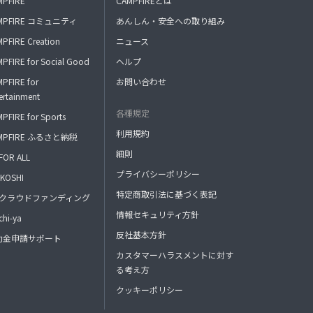
MPFIRE
CAMPFIREとは
MPFIRE コミュニティ
あんしん・安全への取り組み
PFIRE Creation
ニュース
PFIRE for Social Good
ヘルプ
PFIRE for
お問い合わせ
ertainment
各種規定
PFIRE for Sports
利用規約
MPFIRE ふるさと納税
細則
FOR ALL
プライバシーポリシー
KOSHI
特定商取引法に基づく表記
FAクラウドファンディング
情報セキュリティ方針
hi-ya
反社基本方針
助金申請サポート
カスタマーハラスメントに対す
る考え方
クッキーポリシー