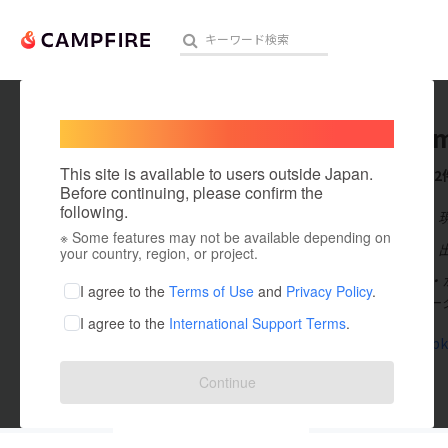
Welcome,
International users
jizoichi
人気のプロジェクト
注目のリ
This site is available to users outside Japan.
これまでに2
Before continuing, please confirm the
following.
在住国：日本
※ Some features may not be available depending on
アート・写真
出身国：日本
your country, region, or project.
炒めて・煮て・
テクノロジー・ガジェット
I agree to the
Terms of Use
and
Privacy Policy
.
ドコーディネー
I agree to the
International Support Terms
.
映像・映画
kitchenlabk
ビジネス・起業
Continue
まちづくり・地域活性化
投稿した
プロジェクト
2