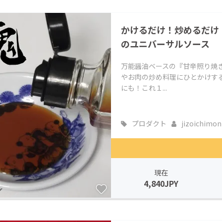
CAMPFIRE for Social Good
CAMPFIRE Creation
かけるだけ！炒めるだけ
CAMPFIREふるさと納税
machi-ya
コミュニティ
のユニバーサルソース
万能醤油ベースの『甘辛照り焼
やお肉の炒め料理にひとかけす
にも！これ１...
プロダクト
jizoichimon
現在
4,840JPY