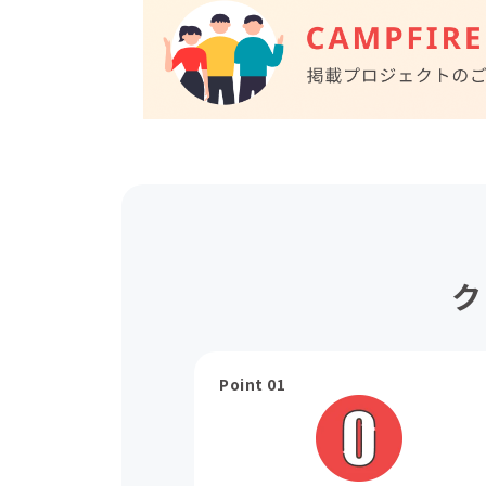
ク
Point 01