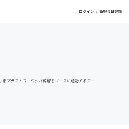
/
ログイン
新規会員登録
ジェクト
もうすぐ公開されます
プロダクト
さをプラス！ヨーロッパ料理をベースに活動するフー
ファッション
スポーツ
ケア
ソーシャルグッド