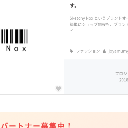
す。
Sketchy Nox というブ
簡単にショップ開設も、ブラン
イ...
ファッション
joyamum
プロジ
201