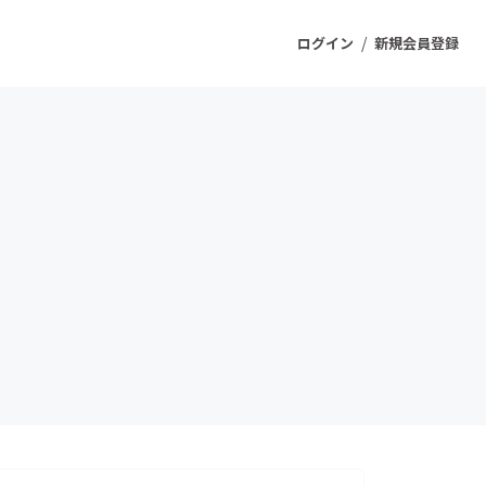
/
ログイン
新規会員登録
ジェクト
もうすぐ公開されます
プロダクト
ファッション
スポーツ
ケア
ソーシャルグッド