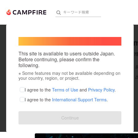
Welcome,
International users
joyamu
人気のプロジェクト
注目のリ
This site is available to users outside Japan.
これまでに7
Before continuing, please confirm the
following.
在住国：日本
※ Some features may not be available depending on
アート・写真
出身国：日本
your country, region, or project.
テクノロジー・ガジェット
I agree to the
Terms of Use
and
Privacy Policy
.
I agree to the
International Support Terms
.
映像・映画
ビジネス・起業
投稿した
プロジェクト
2
Continue
まちづくり・地域活性化