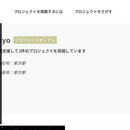
プロジェクトを掲載するには
プロジェクトをさがす
myo
プロジェクトオーナー
ターン
注目の新着プロジェクト
募集終了が近いプロ
回支援して2件のプロジェクトを投稿しています
現在地：東京都
音楽
舞台・パフォーマンス
出身地：東京都
ゲーム・サービス開発
フード・飲食店
書籍・雑誌出版
アニメ・漫画
チャレンジ
ビューティー・ヘルス