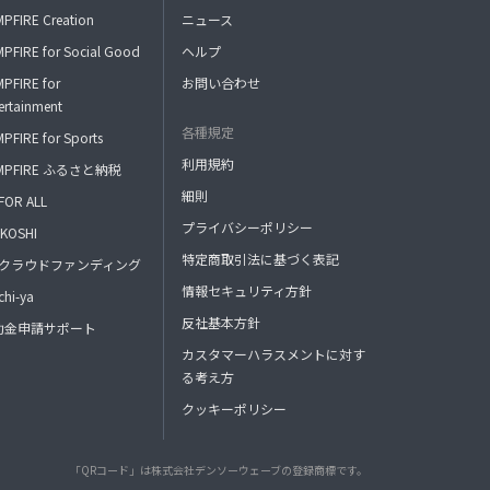
PFIRE Creation
ニュース
PFIRE for Social Good
ヘルプ
PFIRE for
お問い合わせ
ertainment
各種規定
PFIRE for Sports
利用規約
MPFIRE ふるさと納税
細則
FOR ALL
プライバシーポリシー
KOSHI
特定商取引法に基づく表記
FAクラウドファンディング
情報セキュリティ方針
hi-ya
反社基本方針
助金申請サポート
カスタマーハラスメントに対す
る考え方
クッキーポリシー
「QRコード」は株式会社デンソーウェーブの登録商標です。