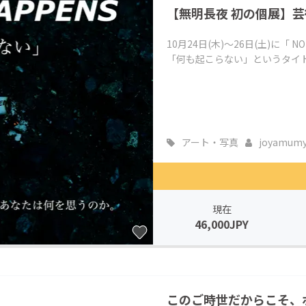
【無明長夜 初の個展】
CAMPFIRE for Social Good
CAMPFIRE Creation
CAMPFIREふるさと納税
machi-ya
コミュニティ
10月24日(木)～26日(土)に「 
「何も起こらない」というタイト
アート・写真
joyamum
現在
46,000JPY
このご時世だからこそ、