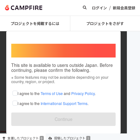
/
ログイン
新規会員登録
プロジェクトを掲載するには
プロジェクトをさがす
Welcome,
International users
This site is available to users outside Japan. Before
continuing, please confirm the following.
寺坂譲治
※ Some features may not be available depending on your
country, region, or project.
プロジェクトオーナー
I agree to the
Terms of Use
and
Privacy Policy
.
これまでに1件のプロジェクトを投稿しています
I agree to the
International Support Terms
.
在住国：未設定
出身国：未設定
Continue
支援した
プロジェクト
投稿した
プロジェクト
0
1