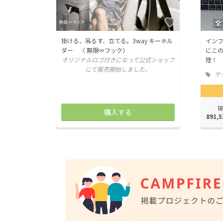
掛ける、吊るす、立てる。3way キーホル
イン
ダー 〈 無限∞フック〉
にこの
オリジナルロゴ付きになって公式ショップ
陸！
にて販売開始しました。
テ
ガジ
現
購入する
891,5