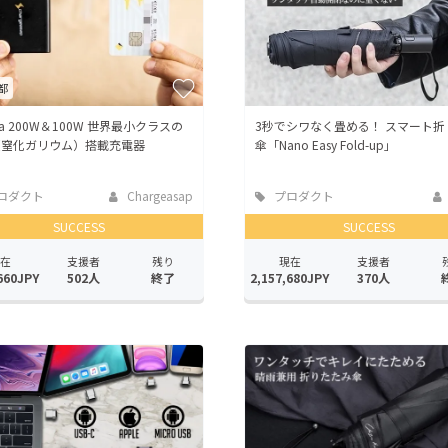
都
ga 200W＆100W 世界最小クラスの
3秒でシワなく畳める！ スマート折
（窒化ガリウム）搭載充電器
傘「Nano Easy Fold-up」
ロダクト
Chargeasap
プロダクト
SUCCESS
SUCCESS
在
支援者
残り
現在
支援者
660JPY
502人
終了
2,157,680JPY
370人