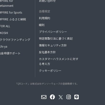
PFIRE for
お問い合わせ
ertainment
各種規定
PFIRE for Sports
利用規約
MPFIRE ふるさと納税
細則
FOR ALL
プライバシーポリシー
KOSHI
特定商取引法に基づく表記
FAクラウドファンディング
情報セキュリティ方針
hi-ya
反社基本方針
助金申請サポート
カスタマーハラスメントに対す
る考え方
クッキーポリシー
「QRコード」は株式会社デンソーウェーブの登録商標です。