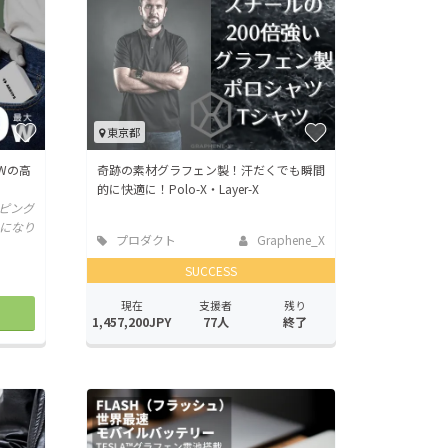
東京都
Wの高
奇跡の素材グラフェン製！汗だくでも瞬間
的に快適に！Polo-X・Layer-X
ッピング
nになり
プロダクト
Graphene_X
SUCCESS
現在
支援者
残り
1,457,200JPY
77人
終了