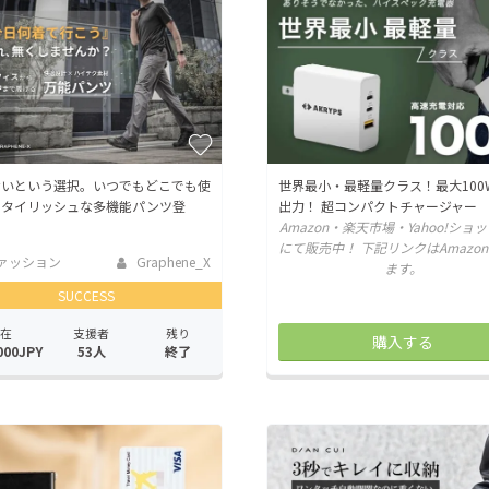
CAMPFIRE for Social Good
CAMPFIRE Creation
CAMPFIREふるさと納税
machi-ya
コミュニティ
ないという選択。いつでもどこでも使
世界最小・最軽量クラス！最大100
スタイリッシュな多機能パンツ登
出力！ 超コンパクトチャージャー
Amazon・楽天市場・Yahoo!ショ
にて販売中！ 下記リンクはAmazo
ァッション
Graphene_X
ます。
SUCCESS
在
支援者
残り
購入する
000JPY
53人
終了