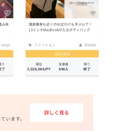
畳み傘
満員電車も近くのお出かけも手ぶらで！
13インチMacBookが入るボディバッグ
unsyu
ファッション
lifeside
SUCCESS
残り
現在
支援者
残り
終了
3,038,064JPY
646人
終了