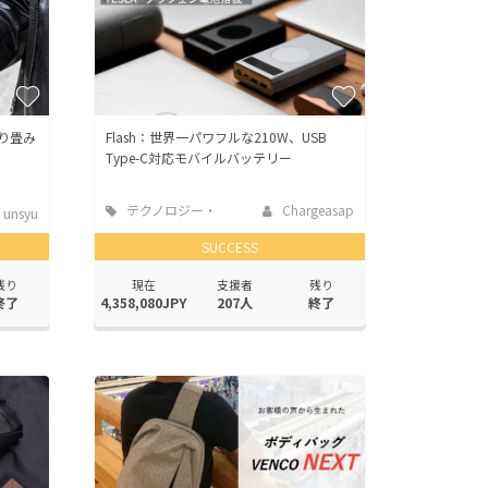
り畳み
Flash：世界一パワフルな210W、USB
Type-C対応モバイルバッテリー
テクノロジー・
Chargeasap
unsyu
ガジェット
SUCCESS
残り
現在
支援者
残り
終了
4,358,080JPY
207人
終了