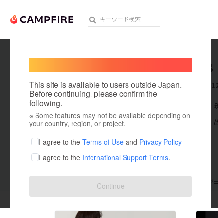
Welcome,
International users
jun0028
人気のプロジェクト
注目のリ
This site is available to users outside Japan.
これまでに1
Before continuing, please confirm the
following.
在住国：日本
※ Some features may not be available depending on
アート・写真
出身国：日本
your country, region, or project.
テクノロジー・ガジェット
I agree to the
Terms of Use
and
Privacy Policy
.
I agree to the
International Support Terms
.
映像・映画
ビジネス・起業
支援した
プロジェクト
12
投稿した
プロジ
Continue
まちづくり・地域活性化