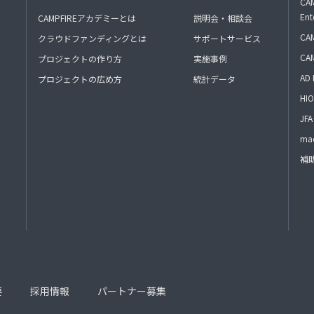
CAM
Ent
CAMPFIREアカデミーとは
説明会・相談会
CAM
クラウドファンディングとは
サポートサービス
CA
プロジェクトの作り方
実施事例
AD 
プロジェクトの広め方
統計データ
HIO
J
mac
補
要
採用情報
パートナー募集