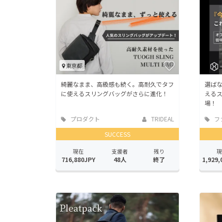
東京都
綺麗なまま、高級感も続く。高耐久でタフ
選ば
に使えるスリングバッグがさらに進化！
える
場！
プロダクト
TRIDEAL
フ
SUCCESS
現在
支援者
残り
現
716,880JPY
48人
終了
1,929,