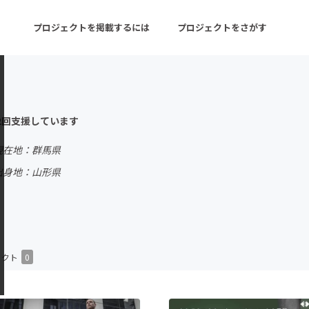
プロジェクトを掲載するには
プロジェクトをさがす
ターン
注目の新着プロジェクト
募集終了が近いプロ
2回支援しています
現在地：群馬県
音楽
舞台・パフォーマンス
出身地：山形県
ゲーム・サービス開発
フード・飲食店
書籍・雑誌出版
アニメ・漫画
チャレンジ
ビューティー・ヘルス
ェクト
0