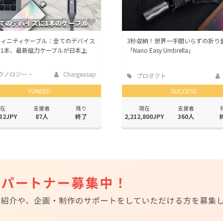
フィニティケーブル：全てのデバイス
3秒収納！世界一手間いらずの折り
1本、最新磁力ケーブルが日本上
「Nano Easy Umbrella」
クノロジー・
Chargeasap
プロダクト
ェット
FUNDED
SUCCESS
在
支援者
残り
現在
支援者
32JPY
87人
終了
2,212,800JPY
360人