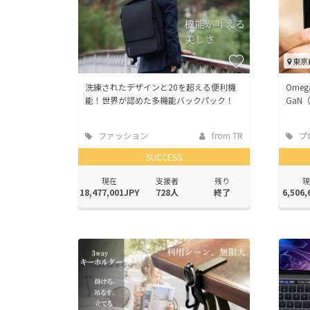
東京
洗練されたデザインと20を超える便利機
Ome
能！世界が認めた多機能バックパック！
GaN
ファッション
from TR
プ
SUCCESS
現在
支援者
残り
現
18,477,001JPY
728人
終了
6,506,