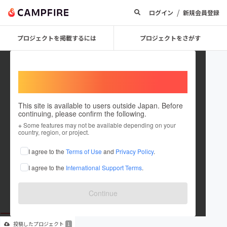
/
ログイン
新規会員登録
プロジェクトを掲載するには
プロジェクトをさがす
Welcome,
International users
This site is available to users outside Japan. Before
continuing, please confirm the following.
kaberinsan
※ Some features may not be available depending on your
country, region, or project.
プロジェクトオーナー
I agree to the
Terms of Use
and
Privacy Policy
.
これまでに1件のプロジェクトを投稿しています
I agree to the
International Support Terms
.
在住国：日本
現在地：未設定
出身国：日本
出身地：未設定
Continue
投稿した
プロジェクト
1