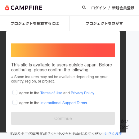
/
ログイン
新規会員登録
プロジェクトを掲載するには
プロジェクトをさがす
Welcome,
International users
This site is available to users outside Japan. Before
continuing, please confirm the following.
kaguyadai
※ Some features may not be available depending on your
country, region, or project.
プロジェクトオーナー
I agree to the
Terms of Use
and
Privacy Policy
.
これまでに2件のプロジェクトを投稿しています
I agree to the
International Support Terms
.
在住国：日本
現在地：未設定
出身国：日本
出身地：熊本県
Continue
熊本県にある天草で養殖された鯛のブランディングと販売を行っており
ます株式会社グリーンキューブと申します。 私たちは「後継者問題など
を抱える一次産業を担っている方々に利益を上げてほし
もっと見る