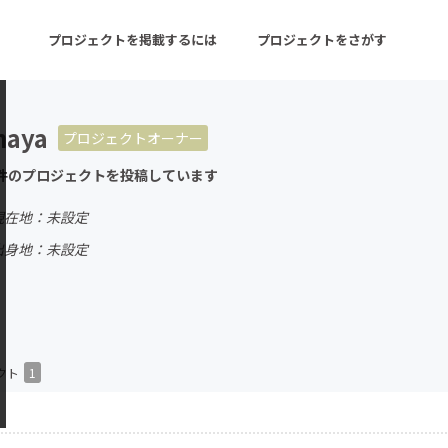
プロジェクトを掲載するには
プロジェクトをさがす
haya
プロジェクトオーナー
ターン
注目の新着プロジェクト
募集終了が近いプロ
件のプロジェクトを投稿しています
現在地：未設定
音楽
舞台・パフォーマンス
出身地：未設定
ゲーム・サービス開発
フード・飲食店
書籍・雑誌出版
アニメ・漫画
チャレンジ
ビューティー・ヘルス
クト
1