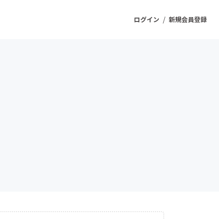
/
ログイン
新規会員登録
ジェクト
もうすぐ公開されます
プロダクト
ファッション
スポーツ
ケア
ソーシャルグッド