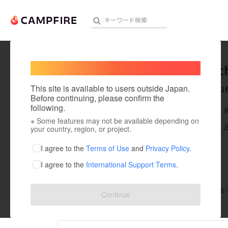
Welcome,
International users
kaidenc
人気のプロジェクト
注目のリ
This site is available to users outside Japan.
これまでに1
Before continuing, please confirm the
following.
在住国：日本
※ Some features may not be available depending on
アート・写真
出身国：日本
your country, region, or project.
テクノロジー・ガジェット
I agree to the
Terms of Use
and
Privacy Policy
.
I agree to the
International Support Terms
.
映像・映画
ビジネス・起業
支援した
プロジェクト
0
投稿した
プロジェ
Continue
まちづくり・地域活性化