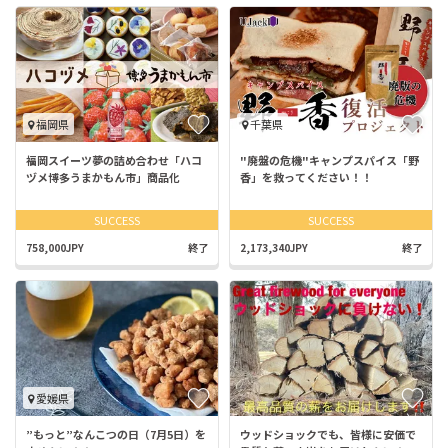
福岡県
千葉県
福岡スイーツ夢の詰め合わせ「ハコ
"廃盤の危機"キャンプスパイス「野
ヅメ博多うまかもん市」商品化
香」を救ってください！！
SUCCESS
SUCCESS
758,000JPY
終了
2,173,340JPY
終了
愛媛県
”もっと”なんこつの日（7月5日）を
ウッドショックでも、皆様に安価で