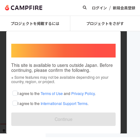
/
ログイン
新規会員登録
プロジェクトを掲載するには
プロジェクトをさがす
Welcome,
International users
This site is available to users outside Japan. Before
continuing, please confirm the following.
kainopapa
※ Some features may not be available depending on your
country, region, or project.
これまでに6回支援しています
I agree to the
Terms of Use
and
Privacy Policy
.
在住国：未設定
I agree to the
International Support Terms
.
出身国：未設定
Continue
支援した
プロジェクト
投稿した
プロジェクト
6
0