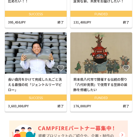
広めたい！！
良質な薪、木炭をお届けしたい！
SUCCESS
FUNDED
395,450JPY
終了
131,400JPY
終了
長い歳月をかけて完成した丸ごと洗
熊本県八代市で開催する伝統の祭り
える最強の枕「ジェントルリーマピ
『八代妙見祭』で使用する笠鉾の装
ロー」
飾を修繕したい
SUCCESS
FUNDED
3,603,000JPY
終了
176,000JPY
終了