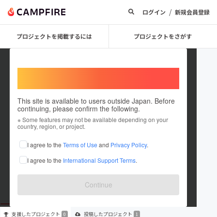
/
ログイン
新規会員登録
プロジェクトを掲載するには
プロジェクトをさがす
Welcome,
International users
This site is available to users outside Japan. Before
continuing, please confirm the following.
kaito32
※ Some features may not be available depending on your
country, region, or project.
プロジェクトオーナー
I agree to the
Terms of Use
and
Privacy Policy
.
これまでに1件のプロジェクトを投稿しています
I agree to the
International Support Terms
.
在住国：未設定
出身国：未設定
Continue
支援した
プロジェクト
投稿した
プロジェクト
0
1