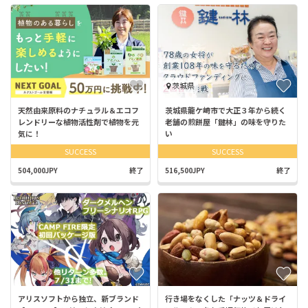
茨城県
天然由来原料のナチュラル＆エコフ
茨城県龍ケ崎市で大正３年から続く
レンドリーな植物活性剤で植物を元
老舗の煎餅屋「鍵林」の味を守りた
気に！
い
SUCCESS
SUCCESS
504,000JPY
終了
516,500JPY
終了
アリスソフトから独立、新ブランド
行き場をなくした「ナッツ＆ドライ