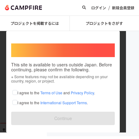
/
ログイン
新規会員登録
プロジェクトを掲載するには
プロジェクトをさがす
Welcome,
International users
This site is available to users outside Japan. Before
continuing, please confirm the following.
kakaihi
※ Some features may not be available depending on your
country, region, or project.
これまでに47回支援しています
I agree to the
Terms of Use
and
Privacy Policy
.
在住国：未設定
I agree to the
International Support Terms
.
出身国：未設定
Continue
支援した
プロジェクト
投稿した
プロジェクト
47
0