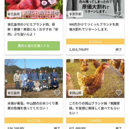
広島県
東京都
東広島市のジビエブランド肉。新
900万かけてつくったブランドを原
鮮！健康！美容にも！おすすめ「栄
価大割れでリターンします。
肉」ぶち旨いんよ！
SUCCESS
鹿肉＆猪肉を購入する
2,816,700JPY
終了
広島県
岡山県
米価が暴落。中山間のお米つくり農
こだわりの岡山ブランド鶏「美膳軍
家の危機を救ってください！
鶏」を皆様に美味しく食べてもらい
たい！
SUCCESS
FUNDED
536,200JPY
終了
671,000JPY
終了