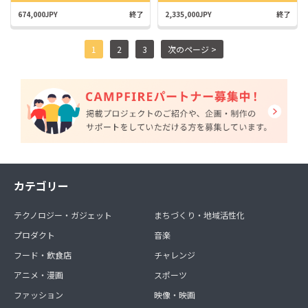
674,000JPY
終了
2,335,000JPY
終了
1
2
3
次のページ >
カテゴリー
テクノロジー・ガジェット
まちづくり・地域活性化
プロダクト
音楽
フード・飲食店
チャレンジ
アニメ・漫画
スポーツ
ファッション
映像・映画