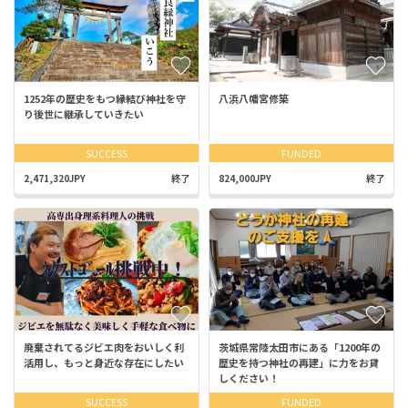
1252年の歴史をもつ縁結び神社を守
八浜八幡宮修築
り後世に継承していきたい
SUCCESS
FUNDED
2,471,320JPY
終了
824,000JPY
終了
廃棄されてるジビエ肉をおいしく利
茨城県常陸太田市にある「1200年の
活用し、もっと身近な存在にしたい
歴史を持つ神社の再建」に力をお貸
しください！
SUCCESS
FUNDED