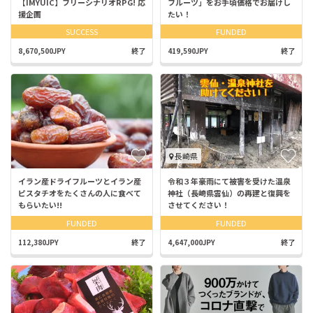
【IMYUIC】フリーシナリオRPG! 応
フルーツ」をお手頃価格でお届けし
援企画
たい！
SUCCESS
FUNDED
8,670,500JPY
終了
419,590JPY
終了
長崎県
イラン産ドライフルーツとイラン産
令和３年豪雨にて被害を受けた温泉
ピスタチオをたくさんの人に食べて
神社（長崎県雲仙）の再建と復興を
もらいたい!!
させてください！
FUNDED
FUNDED
112,380JPY
終了
4,647,000JPY
終了