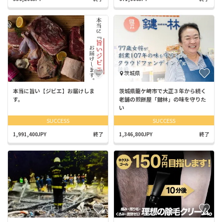
茨城県
本当に旨い【ジビエ】お届けしま
茨城県龍ケ崎市で大正３年から続く
す。
老舗の煎餅屋「鍵林」の味を守りた
い
SUCCESS
SUCCESS
1,991,400JPY
終了
1,346,800JPY
終了