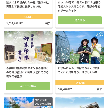
放火により焼失した神社「護国神社
たった10分でつるスベ肌に！従来の
再建して後世に伝承したい!!」
除毛ストレスをなくす、理想の除毛
クリームキット
FUNDED
購入する
2,035,020JPY
終了
❖御朱印帳お祀りスタンド❖神様と
おじいちゃん、おばあちゃんが残し
のご縁が結ばれた絆を大切にできる
てくれた畑を守り、活かしたい!!
御朱印帳置き
FUNDED
Amazon購入
564,470JPY
終了
コロナサポート
プログラム対象