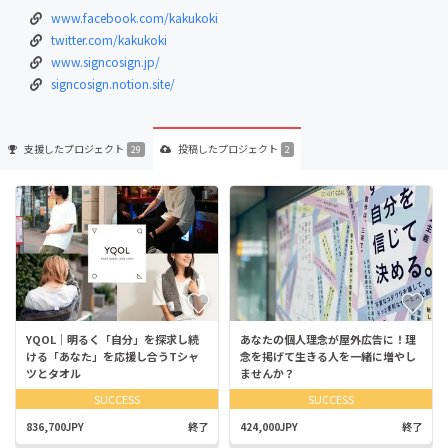
www.facebook.com/kakukoki
twitter.com/kakukoki
www.signcosign.jp/
signcosign.notion.site/
支援した
プロジェクト
投稿した
プロジェクト
29
2
YQOL｜明るく「自分」を探求し続
あなたの個人理念が屋外広告に！理
ける「あなた」を応援し合うTシャ
念を掲げて生きる人を一緒に増やし
ツとタオル
ませんか？
SUCCESS
SUCCESS
836,700JPY
終了
424,000JPY
終了