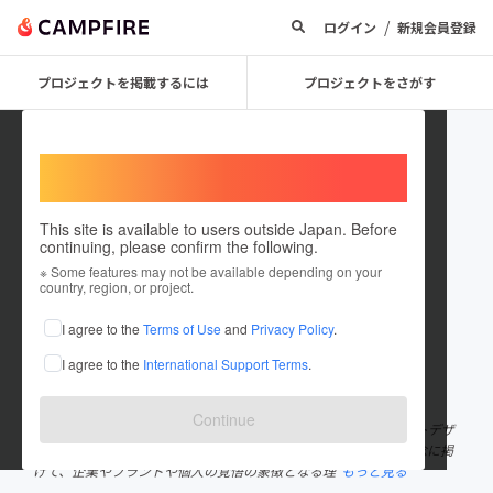
/
ログイン
新規会員登録
プロジェクトを掲載するには
プロジェクトをさがす
Welcome,
International users
This site is available to users outside Japan. Before
continuing, please confirm the following.
kakukoki
※ Some features may not be available depending on your
country, region, or project.
プロジェクトオーナー
I agree to the
Terms of Use
and
Privacy Policy
.
これまでに29回支援して2件のプロジェクトを投稿しています
I agree to the
International Support Terms
.
在住国：日本
現在地：東京都
出身国：日本
出身地：東京都
Continue
株式会社サインコサイン 代表 ／ セプテーニグループ コーポレートデザ
イン室長。「自分の言葉で語るとき、人はいい声で話す。」を理念に掲
げて、企業やブランドや個人の覚悟の象徴となる理
もっと見る