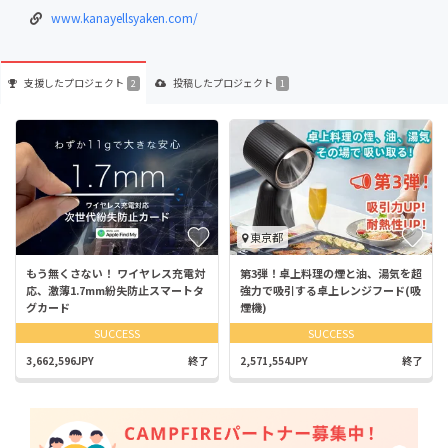
www.kanayellsyaken.com/
支援した
プロジェクト
投稿した
プロジェクト
2
1
東京都
もう無くさない！ ワイヤレス充電対
第3弾！卓上料理の煙と油、湯気を超
応、激薄1.7mm紛失防止スマートタ
強力で吸引する卓上レンジフード(吸
グカード
煙機)
SUCCESS
SUCCESS
3,662,596JPY
終了
2,571,554JPY
終了