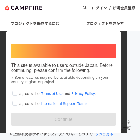
/
ログイン
新規会員登録
プロジェクトを掲載するには
プロジェクトをさがす
Welcome,
International users
This site is available to users outside Japan. Before
continuing, please confirm the following.
kanayellsyaken
※ Some features may not be available depending on your
country, region, or project.
プロジェクトオーナー
I agree to the
Terms of Use
and
Privacy Policy
.
これまでに2回支援して1件のプロジェクトを投稿しています
I agree to the
International Support Terms
.
在住国：日本
現在地：群馬県
出身国：日本
出身地：群馬県
Continue
弊社は車検費用を立て替えるシステムの車検店を運営しております。 あ
る程度の需要を見込んでの開業でしたが、 蓋を開けてみると予想を大幅
に上回る反響がありました。 気づけば、もうすぐ
もっと見る