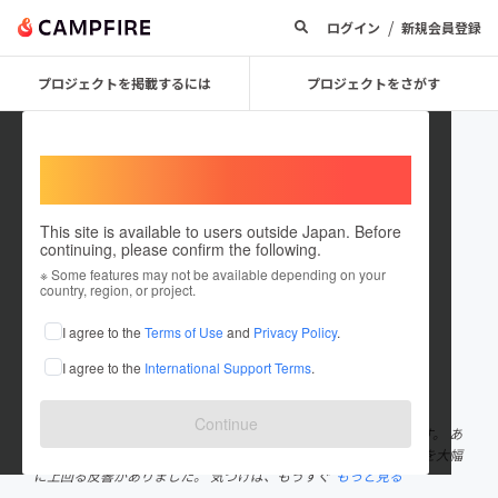
/
ログイン
新規会員登録
プロジェクトを掲載するには
プロジェクトをさがす
Welcome,
International users
This site is available to users outside Japan. Before
continuing, please confirm the following.
kanayellsyaken
※ Some features may not be available depending on your
country, region, or project.
プロジェクトオーナー
I agree to the
Terms of Use
and
Privacy Policy
.
これまでに2回支援して1件のプロジェクトを投稿しています
I agree to the
International Support Terms
.
在住国：日本
現在地：群馬県
出身国：日本
出身地：群馬県
Continue
弊社は車検費用を立て替えるシステムの車検店を運営しております。 あ
る程度の需要を見込んでの開業でしたが、 蓋を開けてみると予想を大幅
に上回る反響がありました。 気づけば、もうすぐ
もっと見る