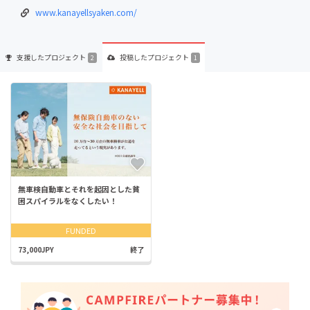
www.kanayellsyaken.com/
支援した
プロジェクト
投稿した
プロジェクト
2
1
無車検自動車とそれを起因とした貧
困スパイラルをなくしたい！
FUNDED
73,000JPY
終了