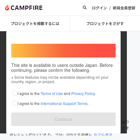
/
ログイン
新規会員登録
プロジェクトを掲載するには
プロジェクトをさがす
Welcome,
International users
This site is available to users outside Japan. Before
continuing, please confirm the following.
kannoorimono
※ Some features may not be available depending on your
country, region, or project.
プロジェクトオーナー
I agree to the
Terms of Use
and
Privacy Policy
.
これまでに1件のプロジェクトを投稿しています
I agree to the
International Support Terms
.
在住国：日本
現在地：大阪府
出身国：日本
出身地：大阪府
Continue
創業は明治32年。北海道小樽で生地問屋としてはじまり、122年になり
ます。古い会社という意識はなく、常に、新しいことに取り組むことを
良しとして歩んでいます。 今は、SDGｓを意識し
もっと見る