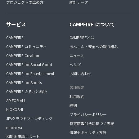
プロジェクトの広め方
統計データ
サービス
CAMPFIRE について
CAMPFIRE
CAMPFIREとは
CAMPFIRE コミュニティ
あんしん・安全への取り組み
CAMPFIRE Creation
ニュース
CAMPFIRE for Social Good
ヘルプ
CAMPFIRE for Entertainment
お問い合わせ
CAMPFIRE for Sports
各種規定
CAMPFIRE ふるさと納税
利用規約
AD FOR ALL
細則
HIOKOSHI
プライバシーポリシー
JFAクラウドファンディング
特定商取引法に基づく表記
machi-ya
情報セキュリティ方針
補助金申請サポート