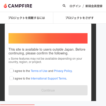
/
ログイン
新規会員登録
プロジェクトを掲載するには
プロジェクトをさがす
Welcome,
International users
This site is available to users outside Japan. Before
continuing, please confirm the following.
kansaigakurendance
※ Some features may not be available depending on your
country, region, or project.
プロジェクトオーナー
I agree to the
Terms of Use
and
Privacy Policy
.
これまでに2件のプロジェクトを投稿しています
I agree to the
International Support Terms
.
在住国：日本
現在地：兵庫県
出身国：日本
出身地：未設定
Continue
www.instagram.com/gakuren_kansai?igsh...